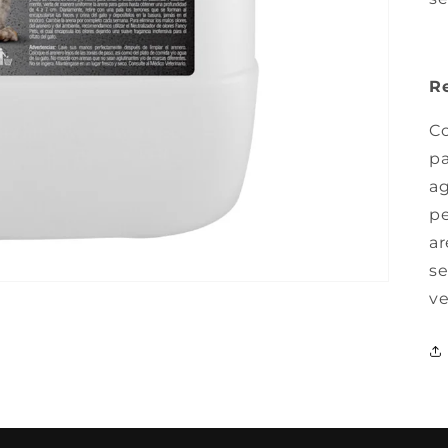
R
Co
pa
ag
pe
ar
se
ve