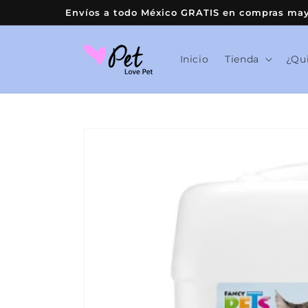
Ir
Envíos a todo México GRATIS en compras mayo
directamente
al contenido
Inicio
Tienda
¿Qu
Ir
directamente
a la
información
del producto