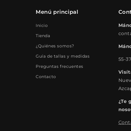
Menú principal
Con
Mánd
Inicio
cont
Tienda
¿Quiénes somos?
Mánd
Guía de tallas y medidas
55-3
Preguntas frecuentes
Visí
Contacto
Nuev
Azca
¿Te 
noso
Cont