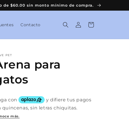
vío de $60.00 sin monto mínimo de compra.
Iniciar
Carrito
uentes
Contacto
sesión
VE PET
Arena para
gatos