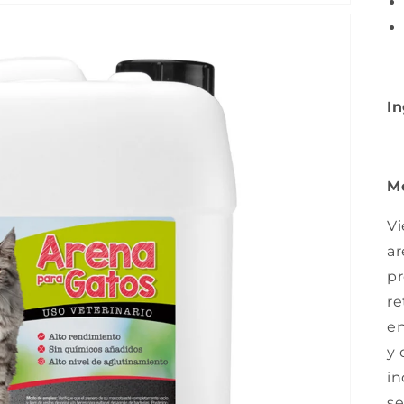
In
M
Vi
ar
pr
re
en
y 
in
s