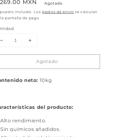
recio
 269.00 MXN
Agotado
abitual
puesto incluido. Los
gastos de envío
se calculan
 la pantalla de pago.
ntidad
Reducir
Aumentar
cantidad
cantidad
para
para
Agotado
Arena
Arena
para
para
gatos
gatos
ontenido neto:
10kg
racterísticas del producto:
Alto rendimiento.
Sin químicos añadidos.