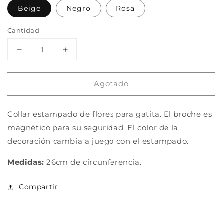
Beige
Negro
Rosa
Cantidad
Reducir
Aumentar
cantidad
cantidad
para
para
Agotado
Collar
Collar
de
de
broche
broche
Collar estampado de flores para gatita. El broche es
magnético
magnético
para
para
magnético para su seguridad. El color de la
gato
gato
decoración cambia a juego con el estampado.
Medidas:
26cm de circunferencia.
Compartir