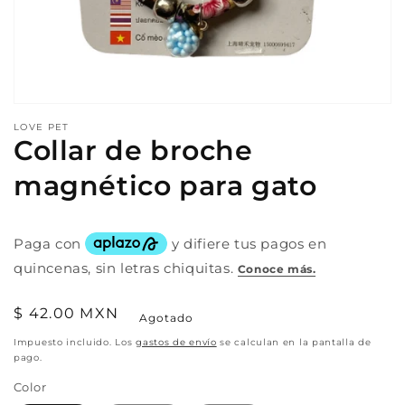
Abrir
elemento
LOVE PET
multimedia
Collar de broche
1
en
magnético para gato
una
ventana
modal
Precio
$ 42.00 MXN
Agotado
habitual
Impuesto incluido. Los
gastos de envío
se calculan en la pantalla de
pago.
Color