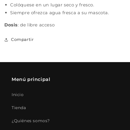
Colóquese en un lugar seco y fresco.
Siempre ofrezca agua fresca a su mascota.
Dosis
: de libre acceso
Compartir
Menú principal
Inicio
Tienda
¿Quiénes somos?