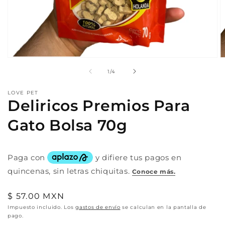
Abrir
A
elemento
e
de
1
/
4
multimedia
m
1
2
en
e
LOVE PET
una
u
Deliricos Premios Para
ventana
v
modal
m
Gato Bolsa 70g
Precio
$ 57.00 MXN
habitual
Impuesto incluido. Los
gastos de envío
se calculan en la pantalla de
pago.