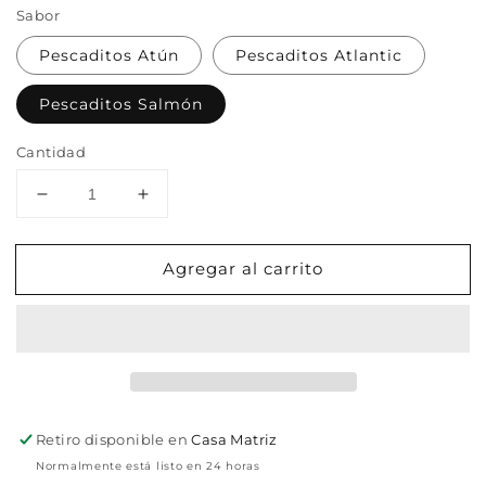
Sabor
Pescaditos Atún
Pescaditos Atlantic
Pescaditos Salmón
Cantidad
Reducir
Aumentar
cantidad
cantidad
para
para
Agregar al carrito
Deliricos
Deliricos
Premios
Premios
Para
Para
Gato
Gato
Bolsa
Bolsa
70g
70g
Retiro disponible en
Casa Matriz
Normalmente está listo en 24 horas