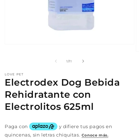
Abrir
elemento
A
multimedia
e
1
de
1
/
11
m
en
2
una
e
ventana
LOVE PET
u
modal
Electrodex Dog Bebida
v
m
Rehidratante con
Electrolitos 625ml