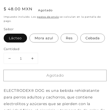
Precio
$ 48.00 MXN
Agotado
habitual
Impuesto incluido. Los
gastos de envío
se calculan en la pantalla de
pago.
Sabor
Lácteo
Mora azul
Res
Cebada
Cantidad
Reducir
Aumentar
cantidad
cantidad
para
para
Agotado
Electrodex
Electrodex
Dog
Dog
Bebida
Bebida
ELECTRODEX® DOG es una bebida rehidratante
Rehidratante
Rehidratante
con
con
para perros adultos y cachorros, que contiene
Electrolitos
Electrolitos
electrolitos y azúcares que se pierden con la
625ml
625ml