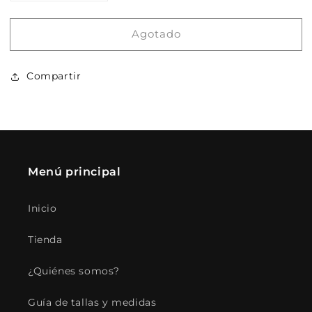
cantidad
cantidad
para
para
Agotado
Elote
Elote
Compartir
Menú principal
Inicio
Tienda
¿Quiénes somos?
Guía de tallas y medidas