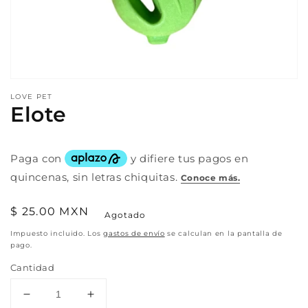
Abrir
elemento
LOVE PET
multimedia
Elote
1
en
una
ventana
modal
Precio
$ 25.00 MXN
Agotado
habitual
Impuesto incluido. Los
gastos de envío
se calculan en la pantalla de
pago.
Cantidad
Reducir
Aumentar