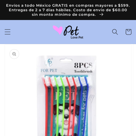
Ir
Envíos a todo México GRATIS en compras mayores a $599.
directamente
Entregas de 2 a 7 días hábiles. Costo de envío de $60.00
al contenido
sin monto mínimo de compra.
Carrit
Ir
directamente
a la
información
del producto