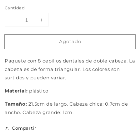
Cantidad
Reducir
Aumentar
cantidad
cantidad
para
para
Agotado
Paquete
Paquete
de
de
8
8
Paquete con 8 cepillos dentales de doble cabeza. La
cepillos
cepillos
dentales
dentales
cabeza es de forma triangular. Los colores son
doble
doble
surtidos y pueden variar.
cabeza
cabeza
Material:
plástico
Tamaño:
21.5cm de largo. Cabeza chica: 0.7cm de
ancho. Cabeza grande: 1cm.
Compartir