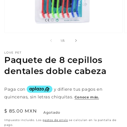
Abrir
A
elemento
e
de
1
/
5
multimedia
m
1
2
en
e
LOVE PET
una
u
Paquete de 8 cepillos
ventana
v
modal
m
dentales doble cabeza
Precio
$ 85.00 MXN
Agotado
habitual
Impuesto incluido. Los
gastos de envío
se calculan en la pantalla de
pago.