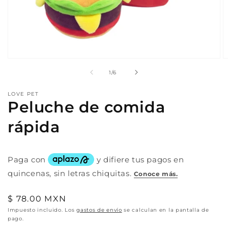
Abrir
A
elemento
e
de
1
/
6
multimedia
m
1
2
en
e
LOVE PET
una
u
Peluche de comida
ventana
v
modal
m
rápida
Precio
$ 78.00 MXN
habitual
Impuesto incluido. Los
gastos de envío
se calculan en la pantalla de
pago.