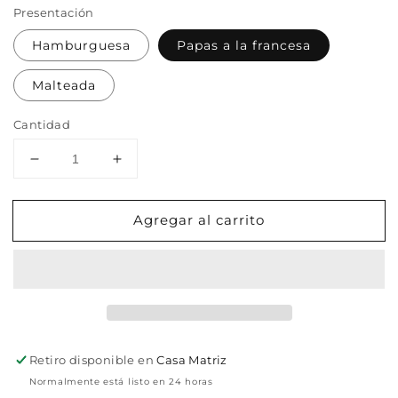
Presentación
Hamburguesa
Papas a la francesa
Malteada
Cantidad
Reducir
Aumentar
cantidad
cantidad
para
para
Agregar al carrito
Peluche
Peluche
de
de
comida
comida
rápida
rápida
Retiro disponible en
Casa Matriz
Normalmente está listo en 24 horas