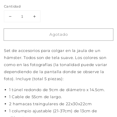
Cantidad
Reducir
Aumentar
cantidad
cantidad
para
para
Agotado
Set
Set
de
de
5pzs
5pzs
Set de accesorios para colgar en la jaula de un
de
de
accesorios
accesorios
hámster. Todos son de tela suave. Los colores son
para
para
como en las fotografías (la tonalidad puede variar
hámster
hámster
dependiendo de la pantalla donde se observe la
foto). Incluye (total 5 piezas):
1 túnel redondo de 9cm de diámetro x 14.5cm.
1 Cable de 55cm de largo.
2 hamacas traingulares de 22x30x22cm
1 columpio ajustable (21-37cm) de 13cm de