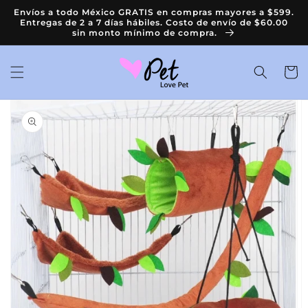
Ir
Envíos a todo México GRATIS en compras mayores a $599.
directamente
Entregas de 2 a 7 días hábiles. Costo de envío de $60.00
al contenido
sin monto mínimo de compra.
Carrit
Ir
directamente
a la
información
del producto