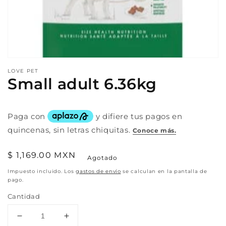
Abrir
elemento
LOVE PET
multimedia
Small adult 6.36kg
1
en
una
ventana
modal
Precio
$ 1,169.00 MXN
Agotado
habitual
Impuesto incluido. Los
gastos de envío
se calculan en la pantalla de
pago.
Cantidad
Reducir
Aumentar