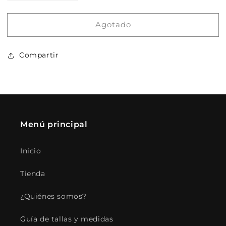
cantidad
cantidad
para
para
Agotado
Small
Small
adult
adult
6.36kg
6.36kg
Compartir
Menú principal
Inicio
Tienda
¿Quiénes somos?
Guía de tallas y medidas