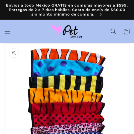
Ir
Envíos a todo México GRATIS en compras mayores a $599.
directamente
Entregas de 2 a 7 días hábiles. Costo de envío de $60.00
al contenido
sin monto mínimo de compra.
Carrit
Ir
directamente
a la
información
del producto