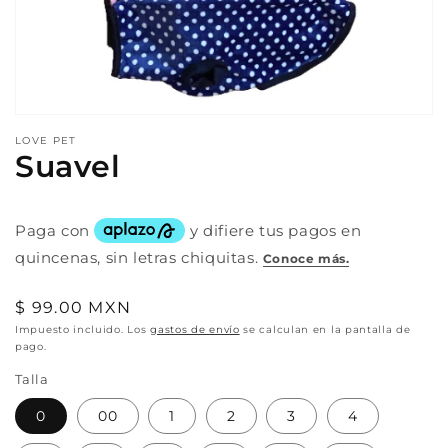
Abrir
elemento
LOVE PET
multimedia
Suavel
1
en
una
ventana
modal
Precio
$ 99.00 MXN
habitual
Impuesto incluido. Los
gastos de envío
se calculan en la pantalla de
pago.
Talla
0
00
1
2
3
4