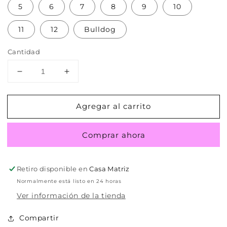
5
6
7
8
9
10
11
12
Bulldog
Cantidad
Reducir
Aumentar
cantidad
cantidad
para
para
Agregar al carrito
Suavel
Suavel
Comprar ahora
Retiro disponible en
Casa Matriz
Normalmente está listo en 24 horas
Ver información de la tienda
Compartir